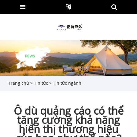
Trang chủ
>
Tin tức
>
Tin tức ngành
Ô dù quảng cáo có thể
tăng cường khả năng
hiển thị thương hiệu