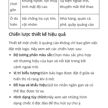
Khung nylon, sợi thủy
Sự kiện ngoài trời,
chơi
tinh mật độ cao
khuyến mãi thể thao
gôn
Ô dù
Vải chống tia cực tím,
Nhà hàng, quán cà
hiên
cột nhôm
phê, quầy quảng cáo
Chiến lược thiết kế hiệu quả
Thiết kế một chiếc ô quảng cáo không chỉ bao gồm việc
đặt một logo. Hãy xem xét các chiến lược sau:
Độ tương phản màu sắc:
Chọn màu sắc phù hợp
với thương hiệu của bạn và nổi bật trong bối
cảnh ngoài trời.
Vị trí biểu tượng:
Đảm bảo logo được đặt ở giữa và
hiển thị rõ ràng khi ô mở.
Đồ họa và khẩu hiệu:
Giữ tin nhắn ngắn gọn và có
thể đọc được từ xa.
Hình dạng tùy chỉnh:
Hãy xem xét những hình
dạng chiếc ô độc đáo để thu hút sự chú ý.