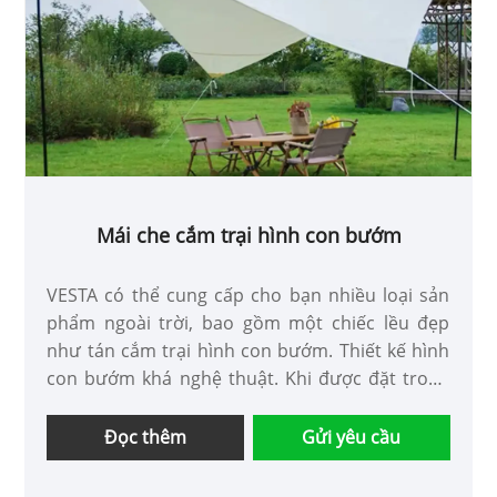
Mái che cắm trại hình con bướm
VESTA có thể cung cấp cho bạn nhiều loại sản
phẩm ngoài trời, bao gồm một chiếc lều đẹp
như tán cắm trại hình con bướm. Thiết kế hình
con bướm khá nghệ thuật. Khi được đặt trong
môi trường ngoài trời thoáng đãng, nó có thể
che nắng hoặc che mưa, hòa quyện hoàn hảo
Đọc thêm
Gửi yêu cầu
với thiên nhiên và mang lại cho bạn trải nghiệm
ngoài trời thoải mái.