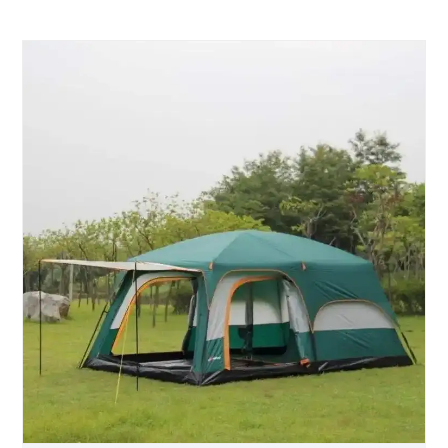
● Khả năng cung cấp: 100%
● Làm một chiếc lều dành cho các cặp song sinh
dính liền là một ý tưởng tuyệt vời. Tuy nhiên,
vào tháng 11 năm ngoái, trong POD Tents
Kickstarter nhằm gây quỹ cho công chúng đã
không thành công nhưng họ vẫn không từ bỏ.