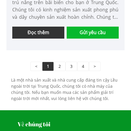
trú nắng trên bãi biển cho bạn ở Trung Quốc.
Chúng tôi có kinh nghiệm sản xuất phong phú
và dây chuyền sản xuất hoàn chỉnh. Chúng tôi
hy vọng sẽ thiết lập quan hệ hợp tác lâu dài với
nhiều khách hàng trên toàn thế giới. Chiếc lều
Đọc thêm
Gửi yêu cầu
này sẽ bật lên sau một giây và phương pháp lắp
đặt rất đơn giản. Nó có thể cung cấp bóng mát
và thông gió cùng một lúc.
● Thương hiệu: VESTA
<
1
2
3
4
>
● Đóng gói: Thùng gỗ
● Khả năng cung cấp: 100%
Là một nhà sản xuất và nhà cung cấp đáng tin cậy Lều
● Lều bãi biển hoàn hảo Perfect Sun Shelter
ngoài trời tại Trung Quốc, chúng tôi có nhà máy của
hoàn hảo cho công viên sân sau bãi biển hoặc
chúng tôi. Nếu bạn muốn mua các sản phẩm giải trí
bất kỳ nơi nào khác mà bạn cần để có được
ngoài trời mới nhất, vui lòng liên hệ với chúng tôi.
bóng râm khỏi ánh nắng mặt trời hoặc bảo vệ
khỏi các yếu tố thời tiết.
Về chúng tôi