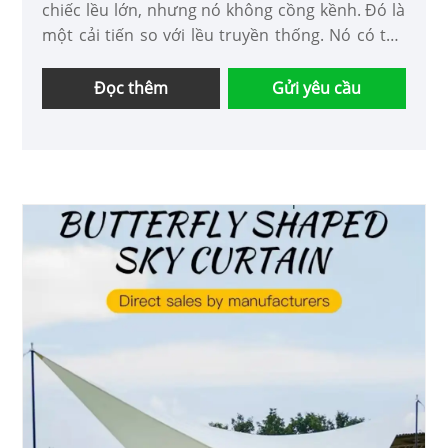
chiếc lều lớn, nhưng nó không cồng kềnh. Đó là
một cải tiến so với lều truyền thống. Nó có thể
cung cấp thang đo bạn cần, nhẹ và dễ cài đặt.
● Thương hiệu: VESTA
Đọc thêm
Gửi yêu cầu
● Đóng gói: Thùng gỗ
● Khả năng cung cấp: 100%
● Lều lớn thường được sử dụng cho các hoạt
động ngoài trời đám cưới triển lãm nhà hàng
triển lãm kho bãi khuyến mãi bán hàng cắm trại
cứu trợ thiên tai phạm vi khá rộng