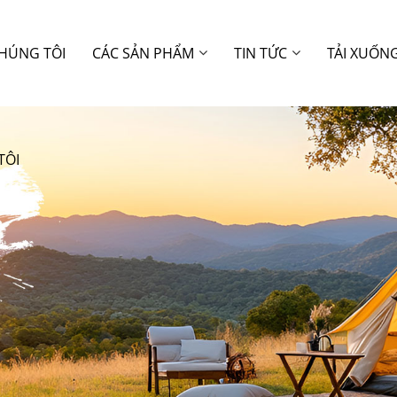
CHÚNG TÔI
CÁC SẢN PHẨM
TIN TỨC
TẢI XUỐN
TÔI