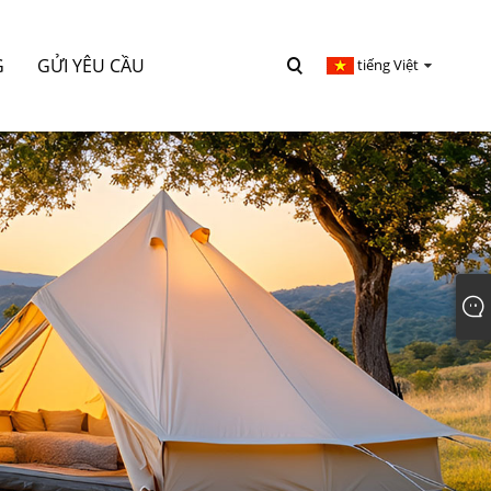
G
GỬI YÊU CẦU
tiếng Việt