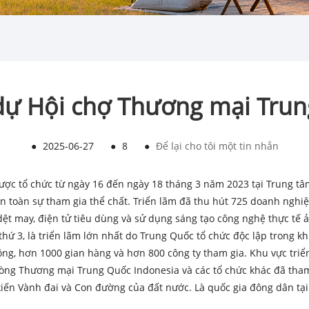
ự Hội chợ Thương mại Trun
●
2025-06-27
●
8
●
Để lại cho tôi một tin nhắn
ợc tổ chức từ ngày 16 đến ngày 18 tháng 3 năm 2023 tại Trung tâm 
àn toàn sự tham gia thể chất. Triển lãm đã thu hút 725 doanh nghi
dệt may, điện tử tiêu dùng và sử dụng sáng tạo công nghệ thực tế
hứ 3, là triển lãm lớn nhất do Trung Quốc tổ chức độc lập trong k
vuông, hơn 1000 gian hàng và hơn 800 công ty tham gia. Khu vực tr
Phòng Thương mại Trung Quốc Indonesia và các tổ chức khác đã tham
ến ​​Vành đai và Con đường của đất nước. Là quốc gia đông dân tại