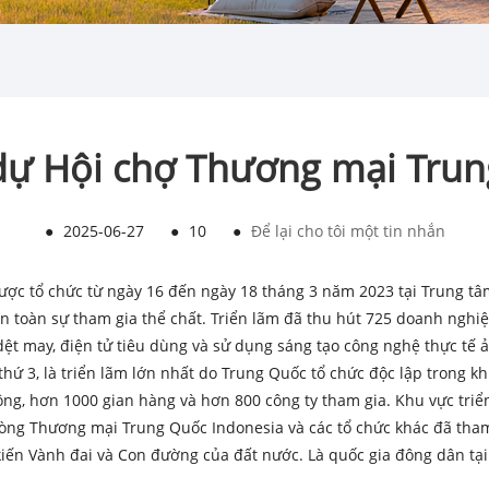
ự Hội chợ Thương mại Trun
●
2025-06-27
●
10
●
Để lại cho tôi một tin nhắn
ợc tổ chức từ ngày 16 đến ngày 18 tháng 3 năm 2023 tại Trung tâm 
àn toàn sự tham gia thể chất. Triển lãm đã thu hút 725 doanh nghi
dệt may, điện tử tiêu dùng và sử dụng sáng tạo công nghệ thực tế
hứ 3, là triển lãm lớn nhất do Trung Quốc tổ chức độc lập trong k
vuông, hơn 1000 gian hàng và hơn 800 công ty tham gia. Khu vực tr
Phòng Thương mại Trung Quốc Indonesia và các tổ chức khác đã tham
ến ​​Vành đai và Con đường của đất nước. Là quốc gia đông dân tại