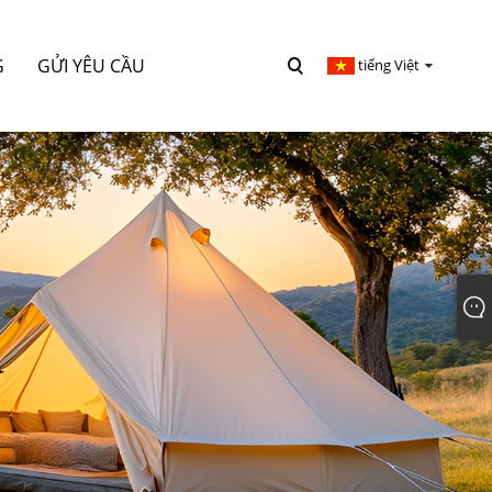
G
GỬI YÊU CẦU
tiếng Việt