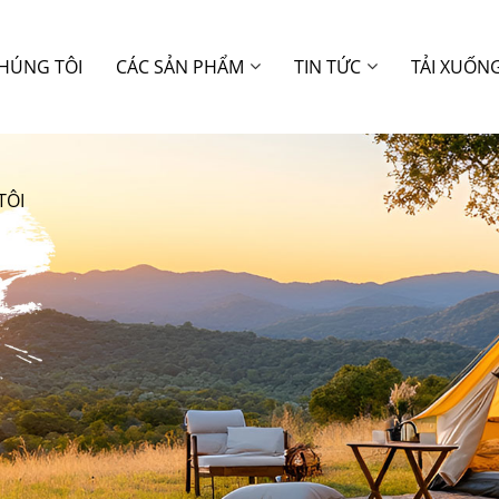
CHÚNG TÔI
CÁC SẢN PHẨM
TIN TỨC
TẢI XUỐN
TÔI